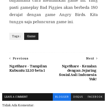
bagaimana cara memainkan game ini. Yang
pasti gameplay Bad Piggies akan berbeda 180
derajat dengan game Angry Birds. Kita
tunggu saja peluncuran game ini.
Tags :
Game
Previous
Next
NgeShare - Tampilan
NgeShare - Kenalan
Kubuntu 12.10 beta 1
dengan Jejaring
Sosial Asli Indonesia
Yuk!
LEAVE A COMMENT
BLOGGER
DISQUS
FACEBOOK
Tidak Ada Komentar: