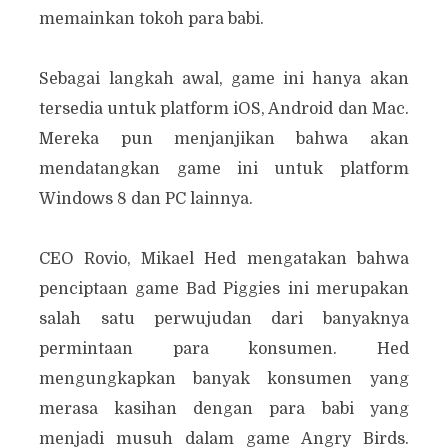
memainkan tokoh para babi.
Sebagai langkah awal, game ini hanya akan
tersedia untuk platform iOS, Android dan Mac.
Mereka pun menjanjikan bahwa akan
mendatangkan game ini untuk platform
Windows 8 dan PC lainnya.
CEO Rovio, Mikael Hed mengatakan bahwa
penciptaan game Bad Piggies ini merupakan
salah satu perwujudan dari banyaknya
permintaan para konsumen. Hed
mengungkapkan banyak konsumen yang
merasa kasihan dengan para babi yang
menjadi musuh dalam game Angry Birds.