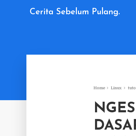
Cerita Sebelum Pulang.
Home
Linux
tuto
NGES
DASA