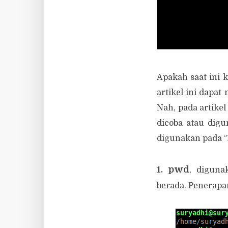
Apakah saat ini
artikel ini dapa
Nah, pada artike
dicoba atau digu
digunakan pada ‘T
pwd
1.
, diguna
berada. Penerapan