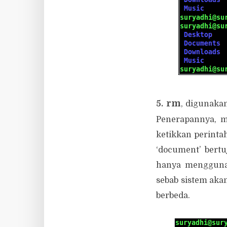
rm
5.
, digunaka
Penerapannya, m
ketikkan perintah
‘document’ bertu
hanya menggunaka
sebab sistem aka
berbeda.