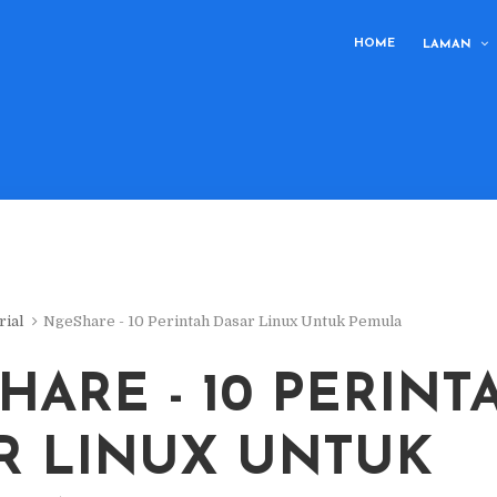
HOME
LAMAN
rial
NgeShare - 10 Perintah Dasar Linux Untuk Pemula
HARE - 10 PERINT
R LINUX UNTUK