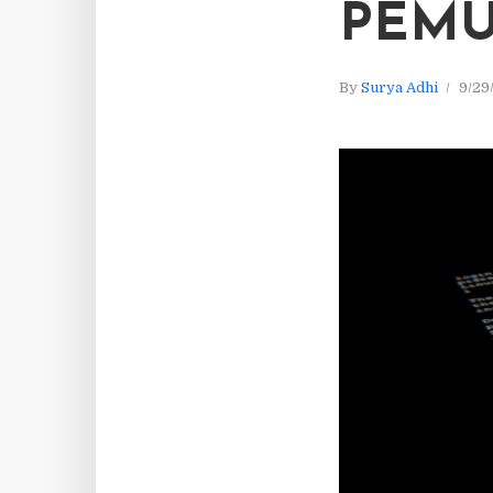
PEM
By
Surya Adhi
9/29