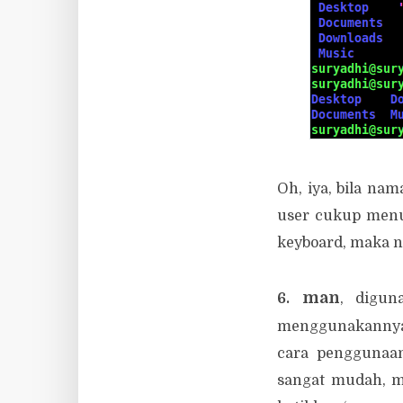
Oh, iya, bila nam
user cukup menul
keyboard, maka n
man
6.
, digun
menggunakannya. 
cara penggunaan
sangat mudah, m