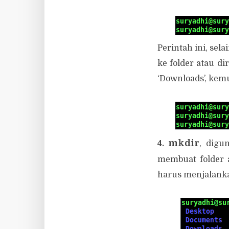
Perintah ini, se
ke folder atau d
‘Downloads’, kemu
mkdir
4.
, digu
membuat folder a
harus menjalanka