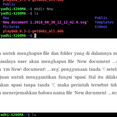
n untuk menghapus file dan folder yang di dalamnya mas
isalnya user akan menghapus file ‘New document ....
 ‘rm New\ document\ ....svg’, penggunaan tanda ‘\’ sete
juan untuk menggantikan fungsi ‘spasi’. Hal itu dilak
n spasi tanpa tanda ‘\’, maka perintah tersebut tid
n menerjemahkan bahwa nama file ‘New document ....svg’