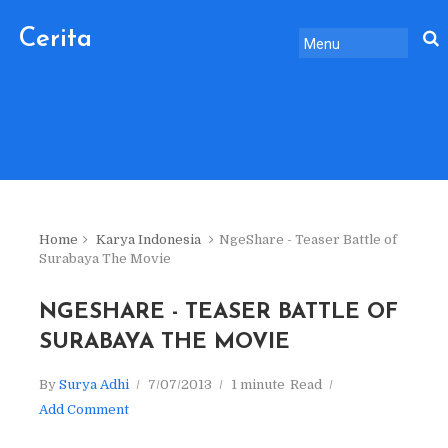
Cerita
Sebelum
Pulang.
Home
Karya Indonesia
NgeShare - Teaser Battle of
Surabaya The Movie
NGESHARE - TEASER BATTLE OF
SURABAYA THE MOVIE
By
Surya Adhi
7/07/2013
1 minute
Read
Add Comment