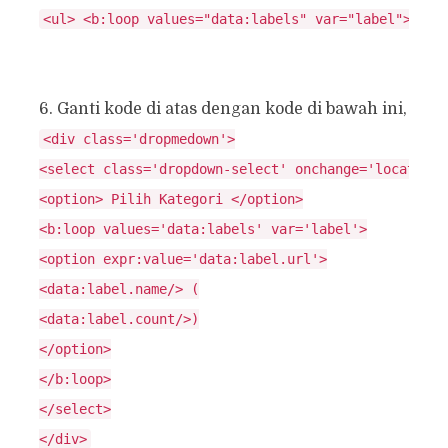
<ul> <b:loop values="data:labels" var="label"> <li
6. Ganti kode di atas dengan kode di bawah ini,
<div class='dropmedown'>

<select class='dropdown-select' onchange='location=
<option> Pilih Kategori </option>

<b:loop values='data:labels' var='label'>

<option expr:value='data:label.url'>

<data:label.name/> (

<data:label.count/>)

</option>

</b:loop>

</select>

</div>