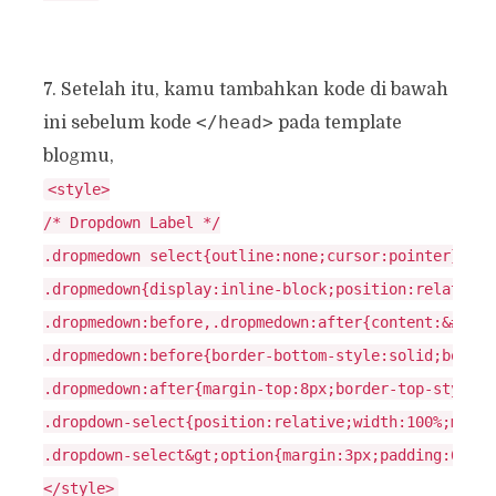
7. Setelah itu, kamu tambahkan kode di bawah
</head>
ini sebelum kode
pada template
blogmu,
<style>

/* Dropdown Label */

.dropmedown select{outline:none;cursor:pointer}

.dropmedown{display:inline-block;position:relative;
.dropmedown:before,.dropmedown:after{content:&#39;&
.dropmedown:before{border-bottom-style:solid;border
.dropmedown:after{margin-top:8px;border-top-style:s
.dropdown-select{position:relative;width:100%;margi
.dropdown-select&gt;option{margin:3px;padding:6px 8
</style>