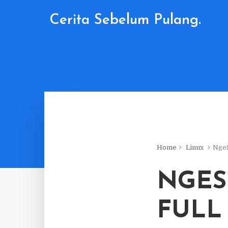
Cerita Sebelum Pulang.
Home
Linux
NgeS
NGES
FULL