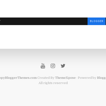
T
BLOGGER
opyBloggerThemes.com
Created By
ThemeXpose
· Powered by
Blogg
All rights reserved