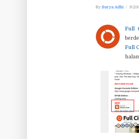
By
Surya Adhi
9/23
Full 
berde
Full 
halam