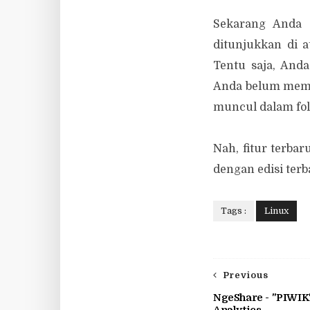
Sekarang Anda 
ditunjukkan di 
Tentu saja, And
Anda belum memil
muncul dalam fol
Nah, fitur terba
dengan edisi ter
Tags :
Linux
Previous
NgeShare - "PIWI