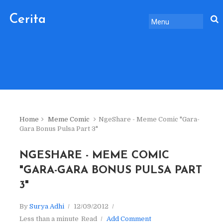
Cerita
Sebelum
Pulang.
Home
Meme Comic
NgeShare - Meme Comic "Gara-
Gara Bonus Pulsa Part 3"
NGESHARE - MEME COMIC
"GARA-GARA BONUS PULSA PART
3"
By
Surya Adhi
12/09/2012
Less than a minute
Read
Add Comment