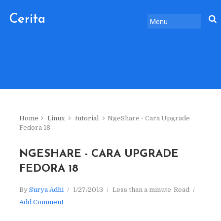
Cerita
Sebelum
Pulang.
Home
Linux
tutorial
NgeShare - Cara Upgrade
Fedora 18
NGESHARE - CARA UPGRADE
FEDORA 18
By
Surya Adhi
1/27/2013
Less than a minute
Read
Add Comment