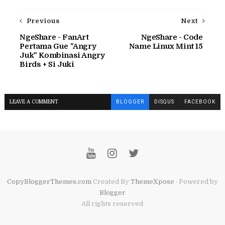
Previous
Next
NgeShare - FanArt
NgeShare - Code
Pertama Gue "Angry
Name Linux Mint 15
Juk" Kombinasi Angry
Birds + Si Juki
LEAVE A COMMENT
BLOGGER
DISQUS
FACEBOOK
CopyBloggerThemes.com
Created By
ThemeXpose
· Powered by
Blogger
All rights reserved