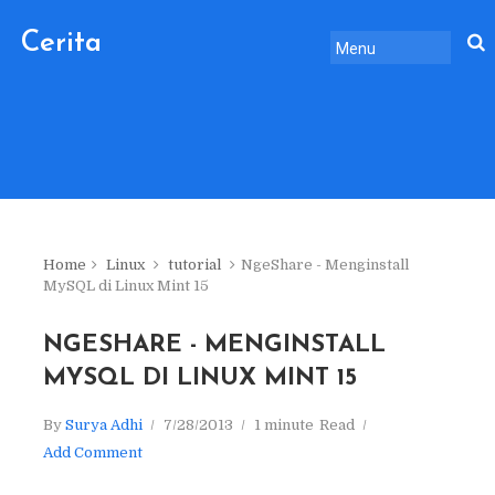
Cerita
Sebelum
Pulang.
Home
Linux
tutorial
NgeShare - Menginstall
MySQL di Linux Mint 15
NGESHARE - MENGINSTALL
MYSQL DI LINUX MINT 15
By
Surya Adhi
7/28/2013
1 minute
Read
Add Comment