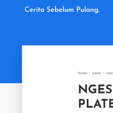
Cerita Sebelum Pulang.
Home
Linux
tuto
NGES
PLAT