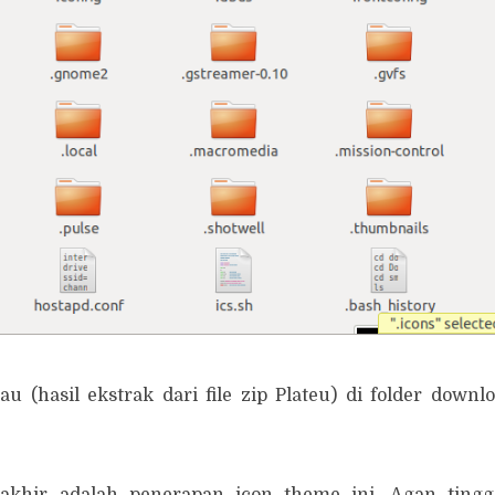
au (hasil ekstrak dari file zip Plateu) di folder downlo
akhir adalah penerapan icon theme ini. Agan ting