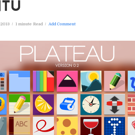
NTU
/2013
1 minute
Read
Add Comment