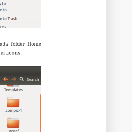
Pada folder Home
ama
.icons
.