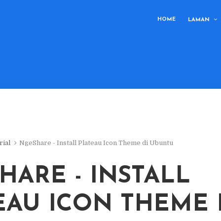
HOME
LAMAN
rial
NgeShare - Install Plateau Icon Theme di Ubuntu
HARE - INSTALL
EAU ICON THEME 