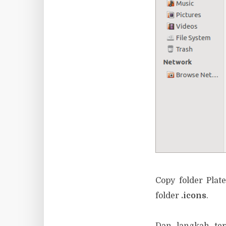
Copy folder Plate
folder
.icons
.
Dan langkah ter