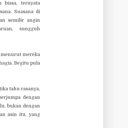
biasa, ternyata
sana. Suasana di
n semilir angin
aruan, sungguh
ng menurut mereka
gia. Begitu pula
ika tahu rasanya,
a berjumpa dengan
ulu, bukan dengan
an asin itu, yang