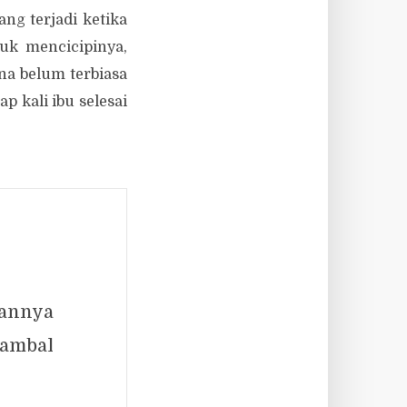
ng terjadi ketika
uk mencicipinya,
na belum terbiasa
p kali ibu selesai
kannya
sambal