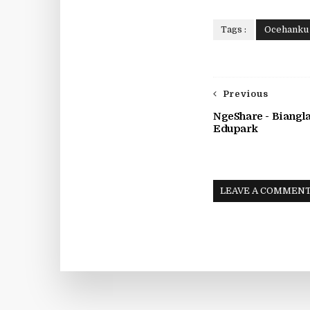
Tags :
Ocehanku
Previous
NgeShare - Biangl
Edupark
LEAVE A COMMEN