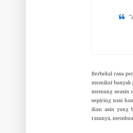
“
Berbekal rasa p
memikat banyak p
memang seasin n
sepiring nasi h
ikan asin yang 
rasanya, membua