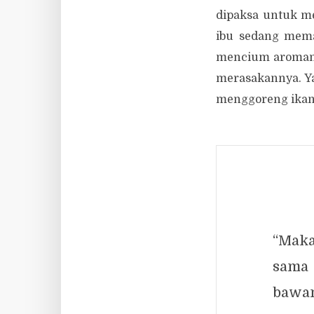
dipaksa untuk me
ibu sedang mema
mencium aromanya
merasakannya. Ya,
menggoreng ikan a
“Maka
sama 
bawan