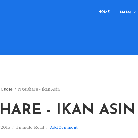
HOME
LAMAN
Quote
NgeShare - Ikan Asin
HARE - IKAN ASIN
/2015
1 minute
Read
Add Comment