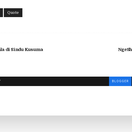
Quote
ala di Sindu Kusuma
NgeSh
T
BLOGGER