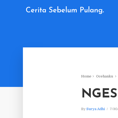
Cerita Sebelum Pulang.
Home
Ocehanku
NGES
By
Surya Adhi
7/30