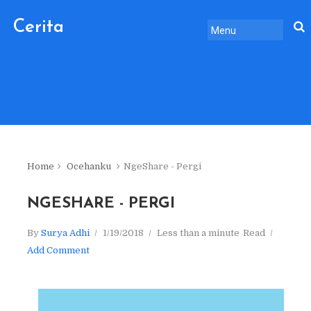
Cerita
Sebelum
Pulang.
Home
Ocehanku
NgeShare - Pergi
NGESHARE - PERGI
By
Surya Adhi
1/19/2018
Less than a minute
Read
Add Comment