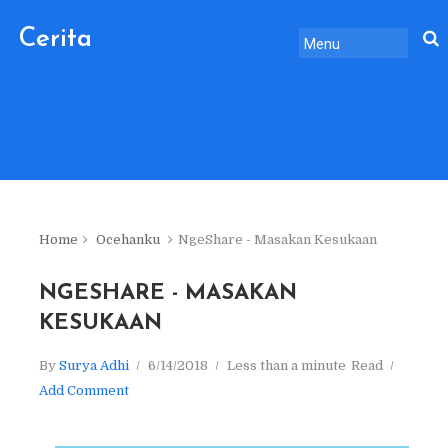
Cerita
Sebelum
Pulang.
Home
Ocehanku
NgeShare - Masakan Kesukaan
NGESHARE - MASAKAN
KESUKAAN
By
Surya Adhi
6/14/2018
Less than a minute
Read
Add Comment