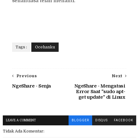
senantiasa telah menanti.
Tags :
Ocehanku
Previous
Next
NgeShare - Senja
NgeShare - Mengatasi
Error Saat "sudo apt-
get update" di Linux
LEAVE A COMMENT
BLOGGER
DISQUS
FACEBOOK
Tidak Ada Komentar: