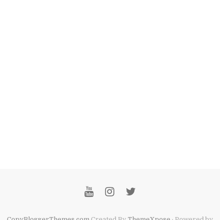
CopyBloggerThemes.com
Created By
ThemeXpose
· Powered by