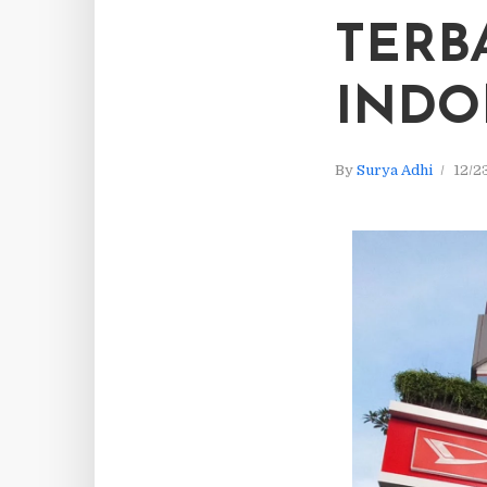
TERB
INDO
By
Surya Adhi
12/2