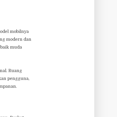
model mobilnya
yang modern dan
 baik muda
onal. Ruang
hkan pengguna,
yimpanan.