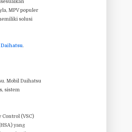
isesuaikan
yla, MPV populer
emiliki solusi
i
Daihatsu
.
u. Mobil Daihatsu
s, sistem
y Control (VSC)
 (HSA) yang