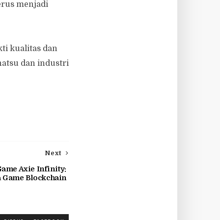
erus menjadi
ti kualitas dan
atsu dan industri
Next
ame Axie Infinity:
a Game Blockchain