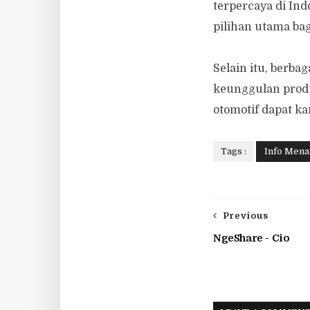
terpercaya di In
pilihan utama ba
Selain itu, berba
keunggulan produ
otomotif dapat k
Tags :
Info Mena
Previous
NgeShare - Cio