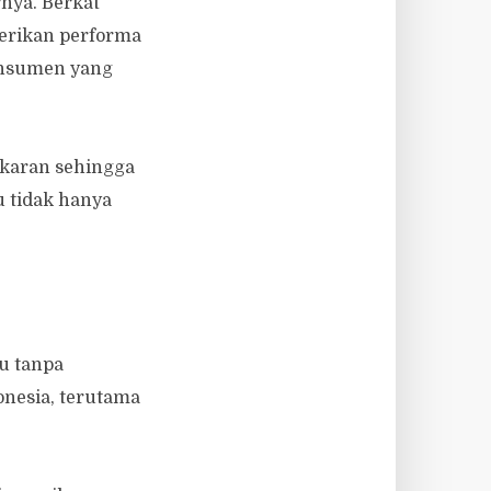
nya. Berkat
erikan performa
konsumen yang
akaran sehingga
u tidak hanya
u tanpa
onesia, terutama