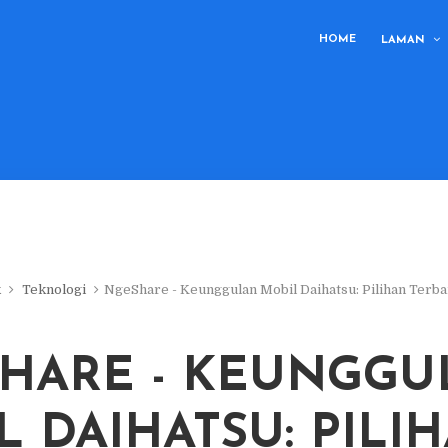
HOME
LAMAN
k
Teknologi
NgeShare - Keunggulan Mobil Daihatsu: Pilihan Terb
HARE - KEUNGGU
L DAIHATSU: PILI