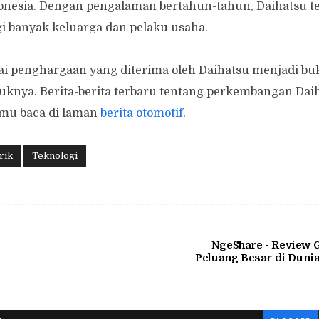
donesia. Dengan pengalaman bertahun-tahun, Daihatsu t
gi banyak keluarga dan pelaku usaha.
gai penghargaan yang diterima oleh Daihatsu menjadi buk
knya. Berita-berita terbaru tentang perkembangan Daih
amu baca di laman
berita otomotif
.
rik
Teknologi
NgeShare - Review G
Peluang Besar di Duni