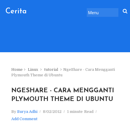
Cerita
Sebelum
Pulang.
Home
Linux
tutorial
NgeShare - Cara Mengganti
Plymouth Theme di Ubuntu
NGESHARE - CARA MENGGANTI
PLYMOUTH THEME DI UBUNTU
By
Surya Adhi
8/02/2012
1 minute
Read
Add Comment