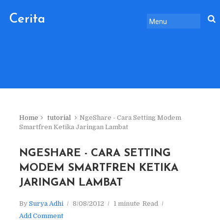
Cerita
Sebelum
Pulang.
Home
tutorial
NgeShare - Cara Setting Modem
Smartfren Ketika Jaringan Lambat
NGESHARE - CARA SETTING
MODEM SMARTFREN KETIKA
JARINGAN LAMBAT
By
Surya Adhi
8/08/2012
1 minute
Read
Add Comment