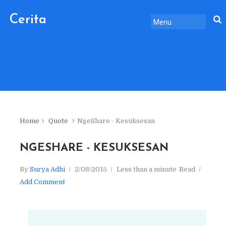
Cerita
Sebelum
Pulang.
Home
Quote
NgeShare - Kesuksesan
NGESHARE - KESUKSESAN
By
Surya Adhi
2/08/2015
Less than a minute
Read
Add Comment