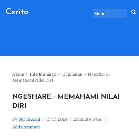
Cerita
Sebelum
Pulang.
Home
Info Menarik
Ocehanku
NgeShare -
Memahami Nilai Diri
NGESHARE - MEMAHAMI NILAI
DIRI
By
Surya Adhi
10/10/2024
2 minute
Read
Add Comment