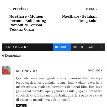
Previous
Next
NgeShare - Momen
NgeShare - Setahun
Pertama Kali Potong
Yang Lalu
Rambut di Tempat
Tukang Cukur
LEAVE A COMMENT
BLOGGER
DISQUS
FACEBOOK
6 Komentar:
MRENEYOO
10/10/2024
Iya sih mas...seringkali orang membiarkan dirinya
terbawa dengan penilaian orang lain, kadang saya juga
masih gitu,:D, padahal mereka gak kenal kita, kita juga
gak kenal mereka, apa yg mereka nilai juga belum tentu
cocok di kita, fokus memperbaiki diri dari pada berkutat
di pusaran masalah yg gak selesai ".
Balas